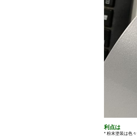
利点は
* 粉末塗装は色