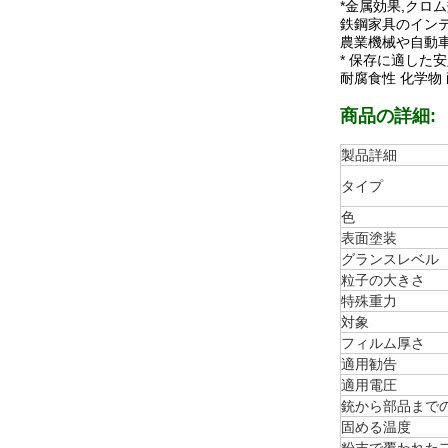
*金属効果,クロ
鉄鋼家具のイン
農業機械や自動
* 保存に適した
耐腐食性 化学物
商品の詳細:
製品詳細
タイプ
色
表面塗装
グランスレベル
粒子の大きさ
特殊重力
対象
フィルム厚さ
適用勧告
適用電圧
銃から部品まで
固める温度