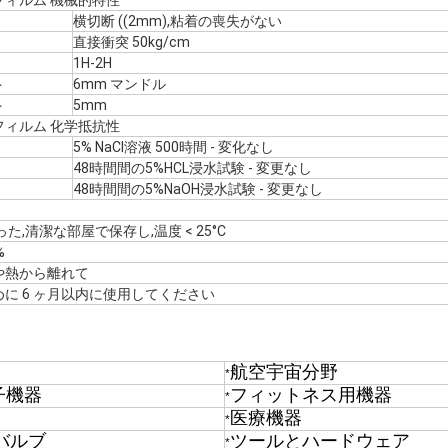
ィルム 機械的特性
横切断 ((2mm),粘着の喪失がない
直接衝突 50kg/cm
1H-2H
ト
6mm マンドル
ト
5mm
ィルム 化学抵抗性
5% NaCl溶液 500時間 - 変化なし
48時間間の5%HCL浸水試験 - 変更なし
48時間間の5%NaOH浸水試験 - 変更なし
た,清潔な部屋で保存し,温度 < 25°C
%
や熱から離れて
に 6 ヶ月以内に使用してください
航空宇宙分野
*
子機器
フィットネス用機器
*
医療機器
*
バルブ
ツールとハードウェア
*