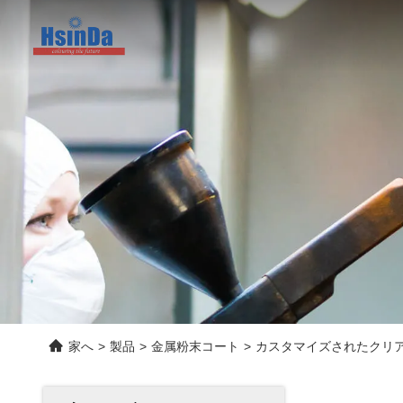
家へ
>
製品
>
金属粉末コート
>
カスタマイズされたクリ