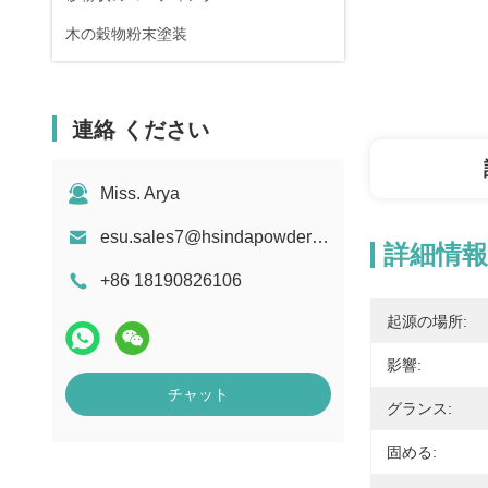
木の穀物粉末塗装
連絡 ください
Miss. Arya
esu.sales7@hsindapowdercoating.com
詳細情報
+86 18190826106
起源の場所:
影響:
チャット
グランス:
固める: