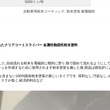
5000トン/年
自動車用粉末コーティング
, 
粉末塗装 耐腐蝕性
れたクリアコートスライバー 金属性熱固性粉末塗料
した,自由流れる粉末を電磁的に標的に塗り,熱で固めて流れるようにして
シュを作成するために使用されます粉末塗装を施した後,部品は固化炉に入
を含まない100%固体粉末塗装の新しいタイプです. 溶剤なし,汚染なし
リスクが低く,経済的利点など