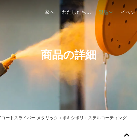
家へ
わたしたち に つい て
製品
イベン
商品の詳細
アコートスライバー メタリックエポキシポリエステルコーティング