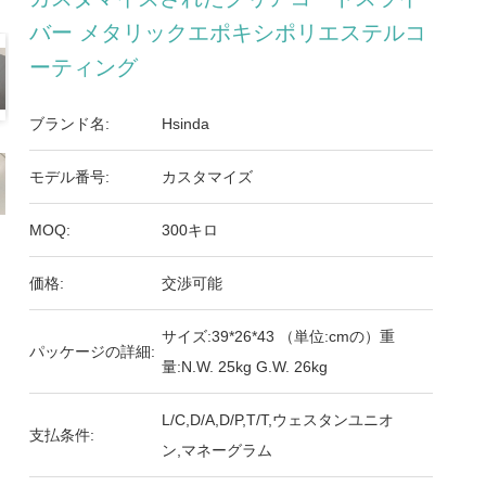
バー メタリックエポキシポリエステルコ
ーティング
ブランド名:
Hsinda
モデル番号:
カスタマイズ
MOQ:
300キロ
価格:
交渉可能
サイズ:39*26*43 （単位:cmの）重
パッケージの詳細:
量:N.W. 25kg G.W. 26kg
L/C,D/A,D/P,T/T,ウェスタンユニオ
支払条件:
ン,マネーグラム