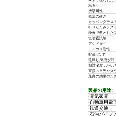
粉末で覆われたフ
粘着性
衝撃耐性
鉛筆の硬さ
カッパングテス
折りたたみテス
粉末で覆われたフ
塩噴霧試験
アシド 耐性
アルカリ耐性
貯蔵安定性
乾燥し,気流が通っ
相対湿度 50~65
直接の日光や火
最良の効果のため
製品の用途:
電気家電
*
自動車用電
*
鉄道交通
*
石油パイプ 
*