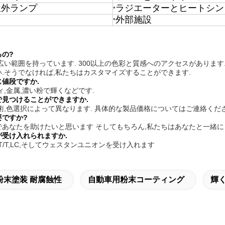
,屋外ランプ
ラジエーターとヒートシン
*
外部施設
*
の?
広い範囲を持っています. 300以上の色彩と質感へのアクセスがありま
.そうでなければ,私たちはカスタマイズすることができます.
値段ですか.
ィ,金属,濃い粉で輝くなどです.
で見つけることができますか.
術,色選択によって異なります. 具体的な製品価格についてはご連絡くださ
要ですか?
あなたを助けたいと思います そしてもちろん,私たちはあなたと一緒にビ
受け入れられますか.
l,T/T,LC,そしてウェスタンユニオンを受け入れます
粉末塗装 耐腐蝕性
自動車用粉末コーティング
輝