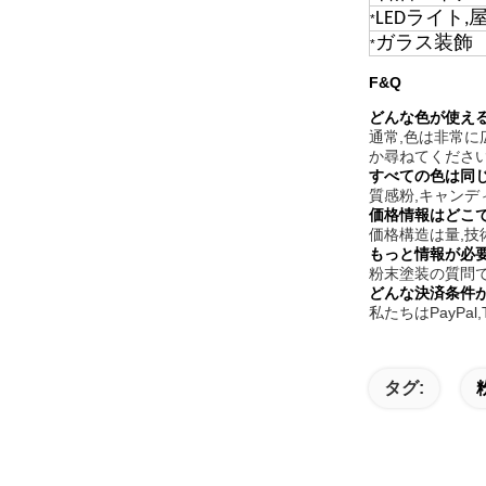
LEDライト
*
ガラス装飾
*
F&Q
どんな色が使える
通常,色は非常に
か尋ねてください
すべての色は同じ
質感粉,キャンデ
価格情報はどこ
価格構造は量,技
もっと情報が必
粉末塗装の質問で
どんな決済条件が
私たちはPayPa
タグ: