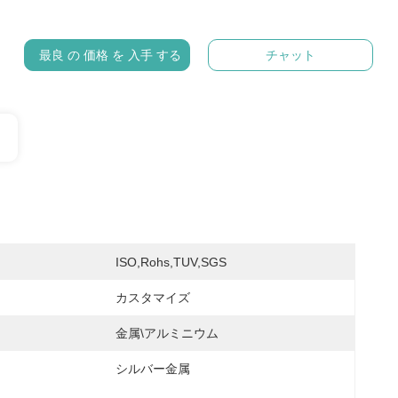
最良 の 価格 を 入手 する
チャット
ISO,Rohs,TUV,SGS
カスタマイズ
金属\アルミニウム
シルバー金属