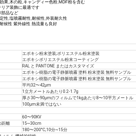
ム効果,木の粒,キャンディー色粉,MDF粉を含む
テリア装飾に最適です
車部品など
安定性,塩噴霧耐性,耐候性,外装耐久性
 耐候性 紫外線性 熱流量も良好
エポキシ粉末塗装;ポリエステル粉末塗装
エポキシポリエステル粉末コーティング
RAL と PANTONE またはカスタマイズ
エポキシ樹脂の電子静脈噴霧 塗料 粉末塗装 無料サンプル
エポキシ樹脂の電子静脈噴霧 塗料 粉末塗装 無料サンプル
平均32〜42μm
1立方メートルあたり0.2-1.7g
厚さ30〜90μmのフィルムで1kgあたり8〜10平方メートル
100μm未満ではない
60〜90KV
の距離
15~30cm
180〜200°C,10分~15分