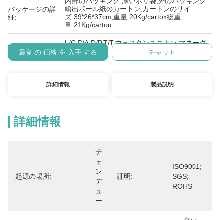
内部のパッキング:厚いポリ袋;外のパッキング:
輸出ボール紙のカートン;カートンのサイ
パッケージの詳
ズ:39*26*37cm;重量:20Kg/carton総重
細:
量:21Kg/carton
L/C,D/A,D/P,T/T,ウェスタンユニオン,マネーグ
支払条件:
ラム
最良 の 価格 を 入手 する
チャット
詳細情報
製品説明
詳細情報
チ
ェ
ISO9001; 
ン
起源の場所:
証明:
SGS; 
デ
ROHS
ュ
ー