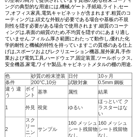
の塗装の両方で提供されています質感のある粉末コーティ
ングの典型的な用途には,機械,ゲート,手紙箱,ライト,セー
フ,オフィス家具,電気キャビネットが含まれます.粗質のコ
ーティングは,頑丈な外観が必要である場合や基板の不規
則性を隠す必要がある場合で使用されます.細質のコーテ
ィングは,表面の細質のため,不均質を隠すのにあまり適し
ていません.フィルム厚さ範囲にわたって動作し,優れた化
学的耐性と機械的特性を持っていますこの質感のある仕上
げは,スポーツおよびレクリエーション機器,屋外家具,手作
業および電気工具,ハードウェア,固定装置,ツールボックス,
安全機器,家電,ワイヤ製品,キャビネットメタルの棚の用途.
色
砂質の粉末塗装
日付
10ヶ月
条件
200°C,10分
試験対象
0.5mm 鋼板
違う 違
ポイ
基準
属性
結果
う
ント
ほっといて ク
1
外見
視覚
ゆるい
ラスターはな
い
スク
160 メッシュ
160 メッシュ
リー
2
サンプル
シート残留物
シート残留物
ニン
なし
なし