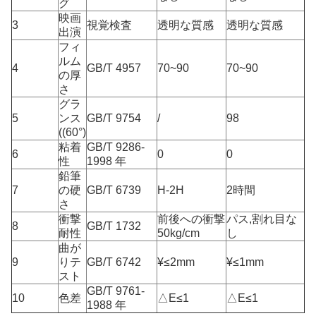
グ
映画
3
視覚検査
透明な質感
透明な質感
出演
フィ
ルム
4
GB/T 4957
70~90
70~90
の厚
さ
グラ
5
ンス
GB/T 9754
/
98
((60°)
粘着
GB/T 9286-
6
0
0
性
1998 年
鉛筆
7
の硬
GB/T 6739
H-2H
2時間
さ
衝撃
前後への衝撃
パス,割れ目な
8
GB/T 1732
耐性
50kg/cm
し
曲が
9
りテ
GB/T 6742
¥≤2mm
¥≤1mm
スト
GB/T 9761-
10
色差
△E≤1
△E≤1
1988 年