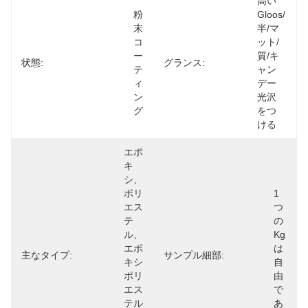
高い
粉
Gloos/
末
半/マ
コ
ット/
ー
質/キ
状態:
グランス:
テ
ャン
ィ
デー
ン
光沢
グ
をつ
ける
エポ
キ
シ、
ポリ
1
エス
つ
テ
の
ル、
Kg
エポ
は
主なタイプ:
サンプル細部:
キシ 
自
ポリ
由
エス
で
テル
あ