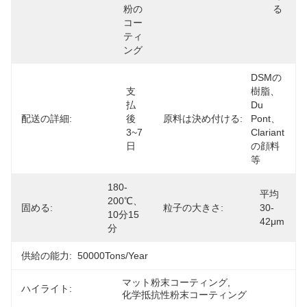
粉の
る
コー
ティ
ング
DSMの
支
樹脂、
払
Du 
配送の詳細:
後
原料は決め付ける:
Pont、
3~7
Clariant
日
の顔料
等
180-
平均
200℃、
固める:
粒子の大きさ:
30-
10分15
42μm
分
供給の能力:
50000Tons/Year
マット粉末コーティング
, 
ハイライト:
化学抵抗性粉末コーティング