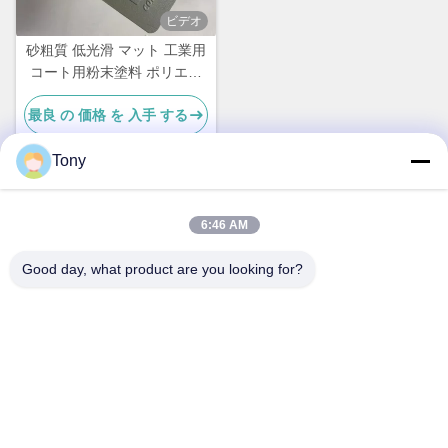
ビデオ
砂粗質 低光滑 マット 工業用
コート用粉末塗料 ポリエス
テル
最良 の 価格 を 入手 する
Tony
迅速な連絡
6:46 AM
Good day, what product are you looking for?
アドレス
違う 違う38ハウガング道路 南部地区 モダン産業港 ピクシア
ン チェンドゥ シチュアン 中国
テレ
86-18190826106
メール