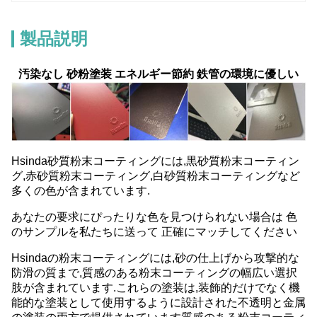
製品説明
汚染なし 砂粉塗装 エネルギー節約 鉄管の環境に優しい
Hsinda砂質粉末コーティングには,黒砂質粉末コーティン
グ,赤砂質粉末コーティング,白砂質粉末コーティングなど
多くの色が含まれています.
あなたの要求にぴったりな色を見つけられない場合は 色
のサンプルを私たちに送って 正確にマッチしてください
Hsindaの粉末コーティングには,砂の仕上げから攻撃的な
防滑の質まで,質感のある粉末コーティングの幅広い選択
肢が含まれています.これらの塗装は,装飾的だけでなく機
能的な塗装として使用するように設計された不透明と金属