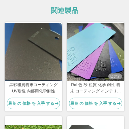
関連製品
ビデオ
黒砂粗質粉末コーティング
Ral 色 砂 粗質 化学 耐性 粉
UV耐性 内部用化学耐性
末 コーティング インテリア
用
最良 の 価格 を 入手 する
最良 の 価格 を 入手 する