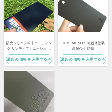
防火シリコン粉末コーティン
OEM RAL 9005 粗粉体塗装
グ サンディフィニッシュ 黒
高耐久性 防錆
色 高熱分散
最良 の 価格 を 入手 する
最良 の 価格 を 入手 する