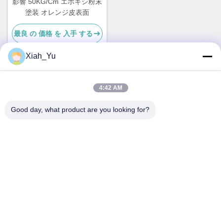
影響 50KG/Cm エポキシ粉末
塗装 オレンジ皮表面
最良 の 価格 を 入手 する
Xiah_Yu
迅速な連絡
4:42 AM
Good day, what product are you looking for?
アドレス
違う 違う38ハウガング道路 南部地区 モダン産業港 ピクシア
ン チェンドゥ シチュアン 中国
テレ
86-18190826106
メール
esu.sales7@hsindapowdercoating.com