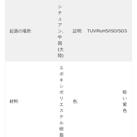
シ
チ
ュ
ア
起源の場所:
ン,
証明:
TUV/RoHS/ISO/SGS
中
国 
(大
陸)
エ
ポ
キ
シ 
ポ
暗
リ
い
材料:
色:
エ
紫
ス
色
テ
ル
樹
脂