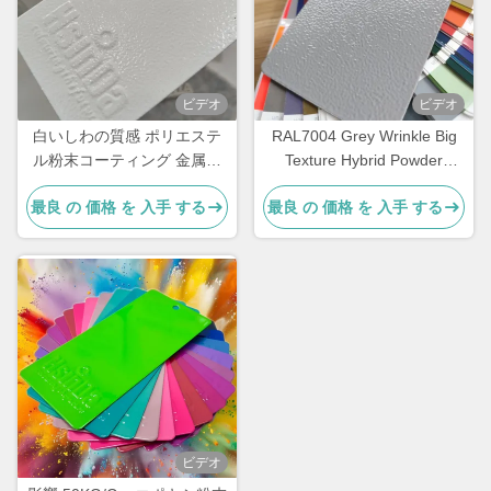
ビデオ
ビデオ
白いしわの質感 ポリエステ
RAL7004 Grey Wrinkle Big
ル粉末コーティング 金属用
Texture Hybrid Powder
60~80um
Coating Paint for metal
最良 の 価格 を 入手 する
最良 の 価格 を 入手 する
coating
ビデオ