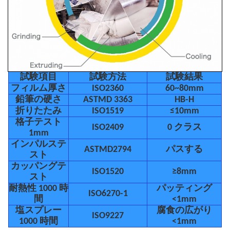
試験項目
試験方法
試験結果
フィルム厚さ
ISO2360
60~80mm
鉛筆の硬さ
ASTMD 3363
HB-H
折りたたみ
ISO1519
≤10mm
格子テスト
ISO2409
0 クラス
1mm
インパルステ
ASTMD2794
パスする
スト
カッパングテ
ISO1520
≥8mm
スト
耐熱性 1000 時
パッティング
ISO6270-1
間
<1mm
塩スプレー
腐食の広がり
ISO9227
1000 時間
<1mm