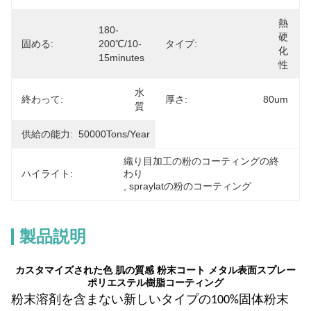
熱
180-
硬
固める:
200℃/10-
タイプ:
化
15minutes
性
水
終わって:
厚さ:
80um
質
供給の能力:
50000Tons/Year
織り目加工の粉のコーティングの終
ハイライト:
わり
, 
spraylatの粉のコーティング
製品説明
カスタマイズされた色 肌の質感 粉末コート メタル表面スプレー
ポリエステル樹脂コーティング
粉末
溶剤を含まない新しいタイプの100%固体粉末