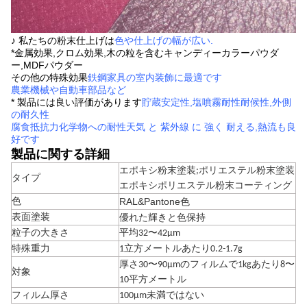
♪ 私たちの
粉末仕上げは
色や仕上げの幅が広い
.
*金属効果,クロム効果,木の粒を含む
キャンディーカラーパウダ
ー,MDFパウダー
その他の特殊効果
鉄鋼家具の室内装飾に最適です
農業機械や自動車部品など
* 製品には良い評価があります
貯蔵安定性
,
塩噴霧耐性
耐候性,外側
の耐久性
腐食
抵抗力
化学物への耐性
天気 と 紫外線 に 強く 耐える
,
熱流も良
好です
製品に関する詳細
エポキシ粉末塗装;ポリエステル粉末塗装
タイプ
エポキシポリエステル粉末コーティング
RAL&Pantone色
色
優れた輝きと色保持
表面塗装
粒子の大きさ
平均32〜42μm
特殊重力
1立方メートルあたり0.2-1.7g
厚さ30〜90μmのフィルムで1kgあたり8〜
対象
10平方メートル
フィルム厚さ
100μm未満ではない