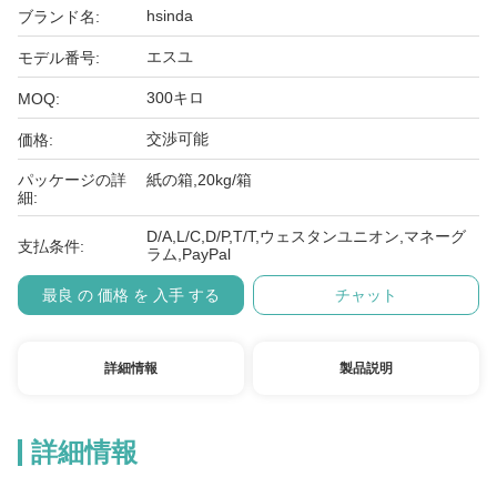
hsinda
ブランド名:
エスユ
モデル番号:
300キロ
MOQ:
交渉可能
価格:
パッケージの詳
紙の箱,20kg/箱
細:
D/A,L/C,D/P,T/T,ウェスタンユニオン,マネーグ
支払条件:
ラム,PayPal
最良 の 価格 を 入手 する
チャット
詳細情報
製品説明
詳細情報