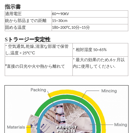
指示書
適用電圧
60〜90KV
銃から部品までの距離
15~30cm
固める温度
180~200°C,10分~15分
S
トラージー安定性
* 空気通気,乾燥,清潔な部屋で保管
* 相対湿度 50~65%
°C
し,温度 < 25°C
* 最大の効果のため,6ヶ月以
*
直接の日光や火や熱から離れて
内に使用してください.