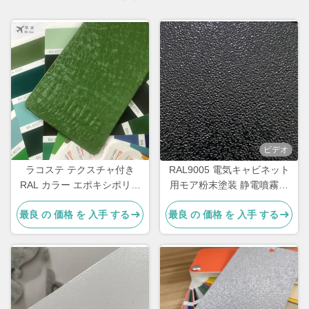
ビデオ
ラコステ テクスチャ付き
RAL9005 電気キャビネット
RAL カラー エポキシポリエ
用モア粉末塗装 静電噴霧に
ステル粉末塗装 金属製品
よる
最良 の 価格 を 入手 する
最良 の 価格 を 入手 する