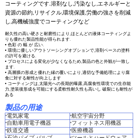
コーティングです.溶剤なし,汚染なし,エネルギーと
資源の節約,リサイクル,環境保護,労働の強さを削減
し,高機械強度でコーティングなど
耐久性の高い硬さと耐磨性により,ほとんどの液体コーティングよ
りも優れた製品性能が得られます.
• 色彩 の 幅 が 広い.
• 環境に優しいアウトソーシングオプションで,溶剤ベースの塗料
の許可を避ける.
• プロセスによる変化が少なくなるため,製品の色と外観が一致し
ます.
• 高層膜の形成と優れた縁の覆いにより,適切な予備処理により腐
食に対する耐性が向上します
• コーティングは,太陽光への長期的曝露,高腐食性環境での生存能
力,塗装後形成を可能にする柔軟性耐久性も高いし 破裂にも耐性が
ある
製品の用途
電気家電
航空宇宙分野
*
*
自動車用電子機器
フィットネス用機器
*
*
鉄道交通
医療機器
*
*