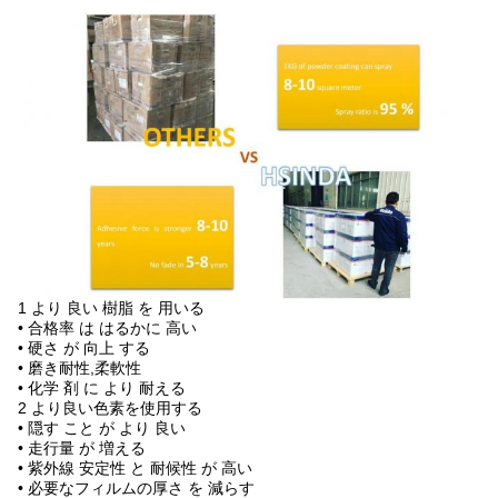
1 より 良い 樹脂 を 用いる
• 合格率 は はるかに 高い
• 硬さ が 向上 する
• 磨き耐性,柔軟性
• 化学 剤 に より 耐える
2 より良い色素を使用する
• 隠す こと が より 良い
• 走行量 が 増える
• 紫外線 安定性 と 耐候性 が 高い
• 必要なフィルムの厚さ を 減らす