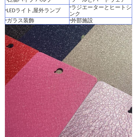
石油パイプ バルブ
ツールとハードウェア
*
*
ラジエーターとヒートシ
*
LEDライト,屋外ランプ
*
ンク
ガラス装飾
外部施設
*
*