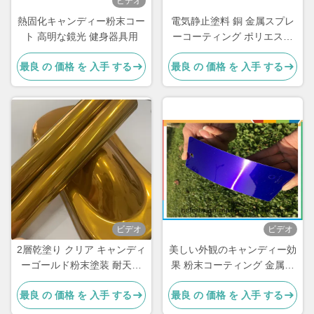
ビデオ
熱固化キャンディー粉末コー
電気静止塗料 銅 金属スプレ
ト 高明な鏡光 健身器具用
ーコーティング ポリエステ
ル 粉末コーティング 透明
最良 の 価格 を 入手 する
最良 の 価格 を 入手 する
ビデオ
ビデオ
2層乾塗り クリア キャンディ
美しい外観のキャンディー効
ーゴールド粉末塗装 耐天候
果 粉末コーティング 金属仕
高透明度
上げ
最良 の 価格 を 入手 する
最良 の 価格 を 入手 する