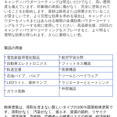
キャンディパウダーコーティングは明るいだけでなく、高い透明
度も備えています。対象物の表面に傷がなく、完全に塗装されて
いることをお勧めします。基材は銀色または研磨されていること
が望ましいです。より完璧な効果を求める場合は、キャンディパ
ウダーをメッキまたはあらゆる種類の金属効果パウダーコーティ
ングをスプレーする前に使用してください。高温硬化後、2回目の
キャンディパウダーコーティングをスプレーすると、より明るく
透明な効果が得られます。さらに素晴らしい色。
製品の用途
* 電気家庭用電化製品
* 航空宇宙分野
* 自動車エレクトロニクス
* フィットネス機器
* 軌道交通
* 医療機器
* 石油パイプ、バルブ
* ツールとハードウェア
* LEDライト、屋外ランプ
* ラジエーターとヒートシンク
* 外部施設
* ガラス装飾
粉体塗装は、溶剤を含まない新しいタイプの100％固形粉体塗装で
す。溶剤がなく、汚染がなく、省エネ、資源の節約、リサイク
ル、環境保護、高性能、労働者への健康リスクの低減、経済的利