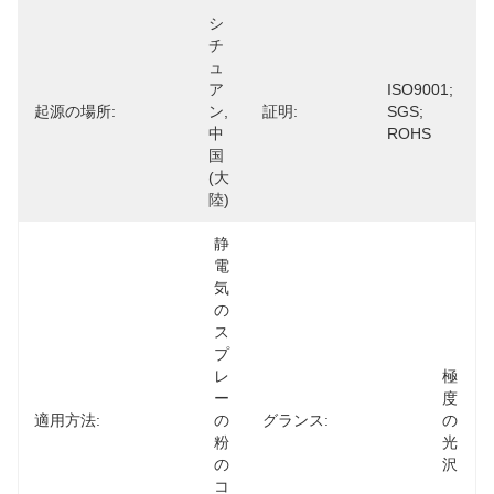
シ
チ
ュ
ア
ISO9001; 
起源の場所:
ン,
証明:
SGS; 
中
ROHS
国 
(大
陸)
静
電
気
の
ス
プ
レ
極
ー
度
適用方法:
の
グランス:
の
粉
光
の
沢
コ