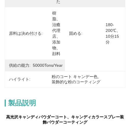
た
樹
脂、
治癒
180-
代理
200℃、
原料は決め付ける:
固める:
店、
10分15
添加
分
物、
顔料
供給の能力:
50000Tons/Year
粉のコート キャンデー色
, 
ハイライト:
装飾的な粉のコーティング
製品説明
高光沢キャンディパウダーコート、キャンディカラースプレー装
飾パウダーコーティング