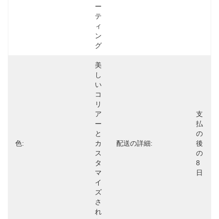
ー
テ
ィ
ン
グ
美
し
い
コ
リ
ア
支
ー
払
と
の
色:
カ
配送の詳細:
後
ス
の
タ
8
マ
日
イ
ズ
さ
れ