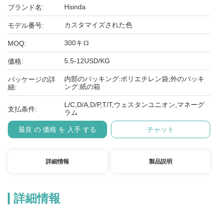
Hsinda
ブランド名:
カスタマイズされた色
モデル番号:
300キロ
MOQ:
5.5-12USD/KG
価格:
内部のパッキング:ポリエチレン袋;外のパッキ
パッケージの詳
ング:紙の箱
細:
L/C,D/A,D/P,T/T,ウェスタンユニオン,マネーグ
支払条件:
ラム
最良 の 価格 を 入手 する
チャット
詳細情報
製品説明
詳細情報