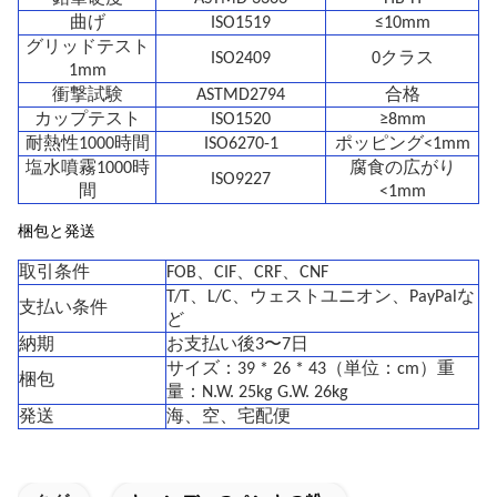
曲げ
ISO1519
≤10mm
グリッドテスト
ISO2409
0クラス
1mm
衝撃試験
ASTMD2794
合格
カップテスト
ISO1520
≥8mm
耐熱性1000時間
ISO6270-1
ポッピング<1mm
塩水噴霧1000時
腐食の広がり
ISO9227
間
<1mm
梱包と発送
取引条件
FOB、CIF、CRF、CNF
T/T、L/C、ウェストユニオン、PayPalな
支払い条件
ど
納期
お支払い後3〜7日
サイズ：39 * 26 * 43（単位：cm）重
梱包
量：N.W. 25kg G.W. 26kg
発送
海、空、宅配便