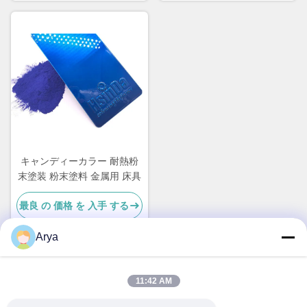
キャンディーカラー 耐熱粉
末塗装 粉末塗料 金属用 床具
最良 の 価格 を 入手 する
Arya
迅速な連絡
11:42 AM