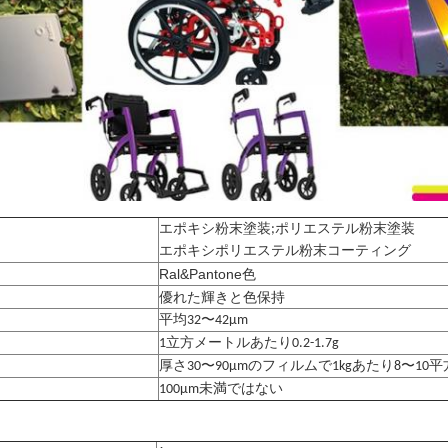
エポキシ粉末塗装;ポリエステル粉末塗装
エポキシポリエステル粉末コーティング
Ral&Pantone色
優れた輝きと色保持
平均32〜42μm
1立方メートルあたり0.2-1.7g
厚さ30〜90μmのフィルムで1kgあたり8〜10
100μm未満ではない