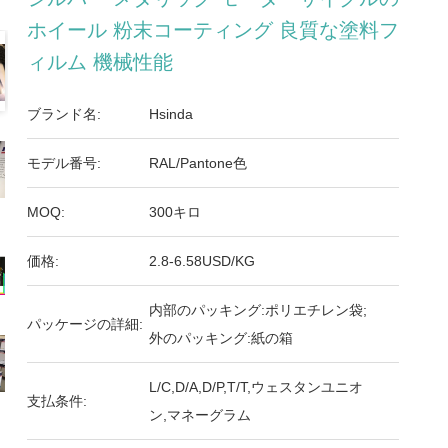
ホイール 粉末コーティング 良質な塗料フ
ィルム 機械性能
ブランド名:
Hsinda
モデル番号:
RAL/Pantone色
MOQ:
300キロ
価格:
2.8-6.58USD/KG
内部のパッキング:ポリエチレン袋;
パッケージの詳細:
外のパッキング:紙の箱
L/C,D/A,D/P,T/T,ウェスタンユニオ
支払条件:
ン,マネーグラム