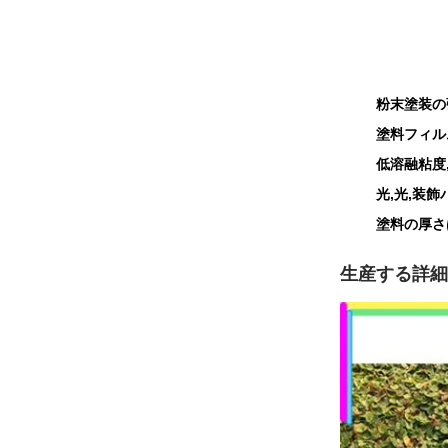
粉末塗装の
塗料フィル
低溶融粘度
光,光,装
塗料の厚さ
生産する
詳細