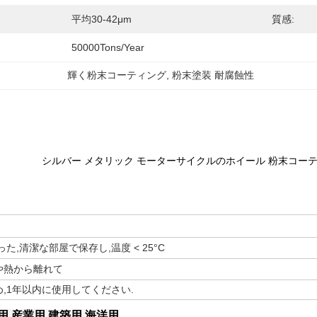
平均30-42μm
質感:
50000Tons/Year
輝く粉末コーティング
, 
粉末塗装 耐腐蝕性
シルバー メタリック モーターサイクルのホイール 粉末コーテ
た,清潔な部屋で保存し,温度 < 25°C
や熱から離れて
,1年以内に使用してください.
用 産業用 建築用 海洋用