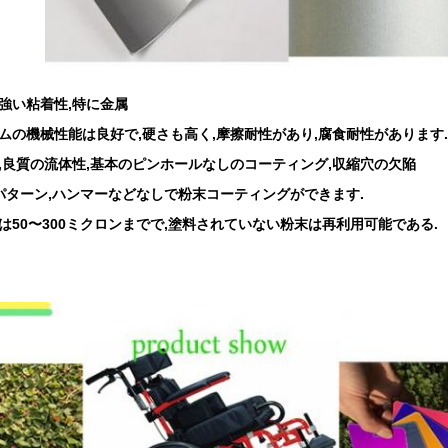
強い粘着性,特に金属
ムの機械性能は良好で,硬さも高く,摩擦耐性があり,腐食耐性があります.
,良質の流体性,基本のピンホールなしのコーティング,収縮穴の欠陥
飾パターン,ハンマーなどなしで粉末コーティングができます.
は50〜300ミクロンまでで,塗料されていない粉末は再利用可能である.