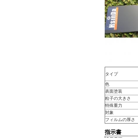
タイプ
色
表面塗装
粒子の大きさ
特殊重力
対象
フィルムの厚さ
指示書