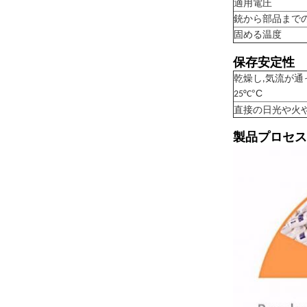
適用電圧
銃から部品まで
固める温度
保存安定性
乾燥し,気流が通
°C
25°C
直接の日光や火
製品プロセス