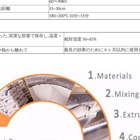
60〜90KV
の距離
15~30cm
180~200°C,10分~15分
った,清潔な部屋で保存し,温度 <
相対湿度 50~65%
や熱から離れて
最良の効果のために 6 ヶ月以内に使