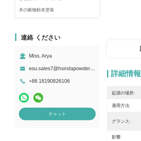
木の穀物粉末塗装
連絡 ください
Miss. Arya
esu.sales7@hsindapowdercoating.com
詳細情報
+86 18190826106
起源の場所:
適用方法:
チャット
グランス:
影響: